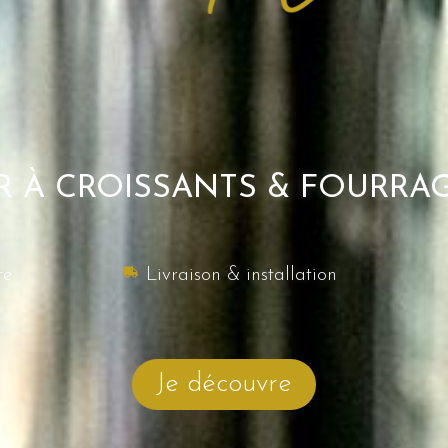
R À CROISSANTS & FOURRA
te
Livraison & installation
Je découvre